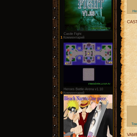
He
CAS
Castle Fight
1
Комментарий
Heroes Battle-Arena v1.10
0
Комментарий
Tow
VAMP