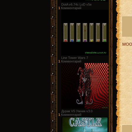
DotA v6.74c LoD v5e
1
Комментарий
MOO
Line Tower Wars 7
1
Комментарий
Дурак VS Умник v3.0
1
Комментарий