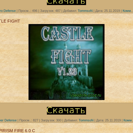
ro Defense
|
Просм..:
496
|
Загрузок:
487
|
Добавил:
TommsoN
|
Дата:
25.11.2019
|
Комм..
TLE FIGHT
er Defense
|
Просм..:
827
|
Загрузок:
300
|
Добавил:
TommsoN
|
Дата:
25.11.2019
|
Комм..
IRISM FIRE 6.0 C