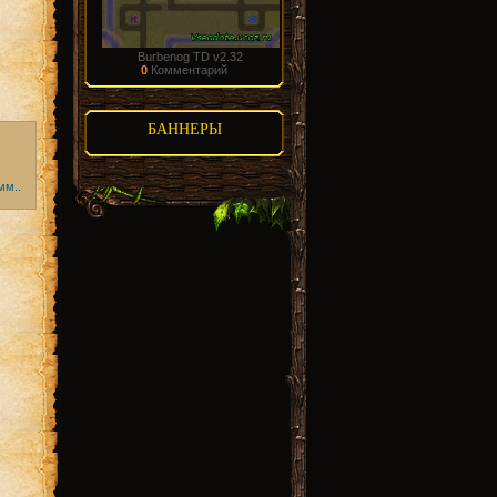
Burbenog TD v2.32
0
Комментарий
БАННЕРЫ
мм..