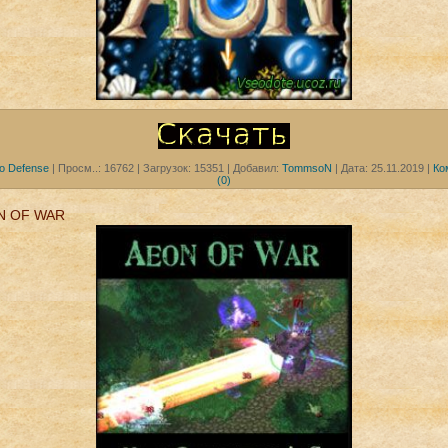
o Defense
|
Просм..:
16762
|
Загрузок:
15351
|
Добавил:
TommsoN
|
Дата:
25.11.2019
|
Ко
(0)
N OF WAR