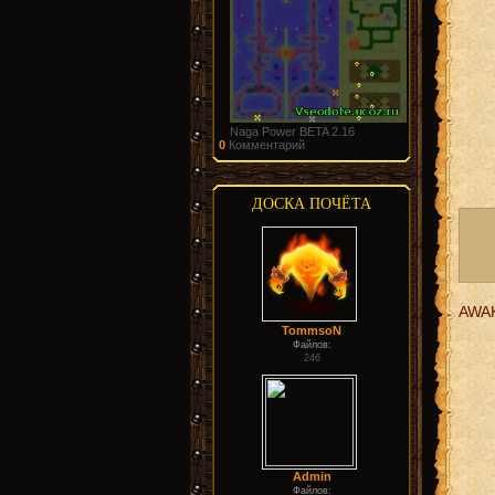
Naga Power BETA 2.16
0
Комментарий
ДОСКА ПОЧЁТА
AWA
TommsoN
Файлов:
246
Admin
Файлов: