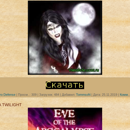
ro Defense
|
Просм..:
309
|
Загрузок:
484
|
Добавил:
TommsoN
|
Дата:
25.11.2019
|
Комм..
A TWILIGHT