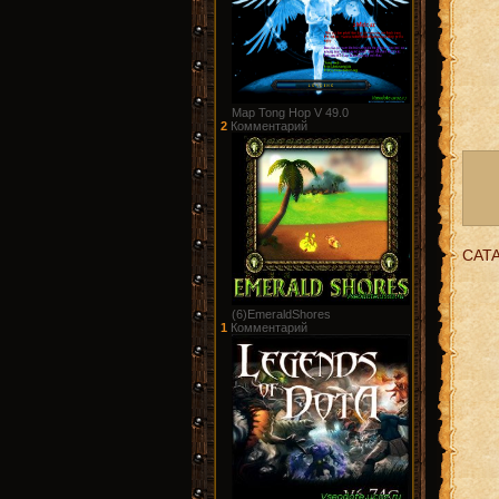
Map Tong Hop V 49.0
2
Комментарий
CAT
(6)EmeraldShores
1
Комментарий