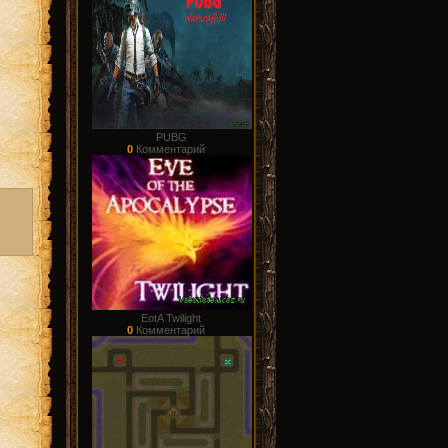
PUBG
0
Комментарий
EotA Twilight
0
Комментарий