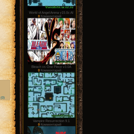
World of Angel Arena v15.0c AI
0
Комментарий
Bleach vs One Piece v3.0A
0
Комментарий
 (0)
Vampire Resurrection 9.1
0
Комментарий