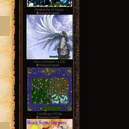
Awakening of Nagas
0
Комментарий
Hero of Empire v1.15b
0
Комментарий
ZemliBoga v43.8a
0
Комментарий