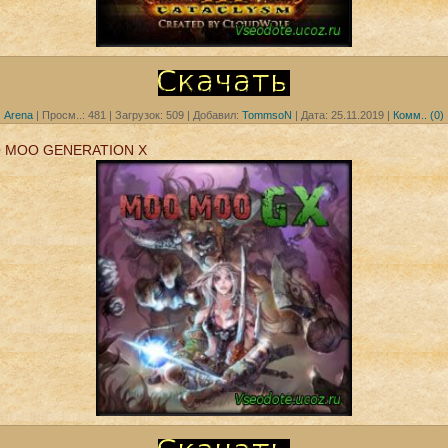
Arena
|
Просм..:
481
|
Загрузок:
509
|
Добавил:
TommsoN
|
Дата:
25.11.2019
|
Комм.. (0)
 MOO GENERATION X