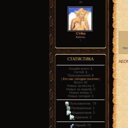
39
CY4ka
Файлов:
7
Her
СТАТИСТИКА
AEO
Онлайн всего:
1
Гостей:
1
Пользователей:
0
[
Кто нас сегодня посетил
]
Всего: 82
Новых за месяц: 0
Новых за неделю: 0
Новых вчера: 0
Новых сегодня: 0
Пользователи : 75
Проверенные: 1
Модераторов: 3
Админов: 2
Парней: 72