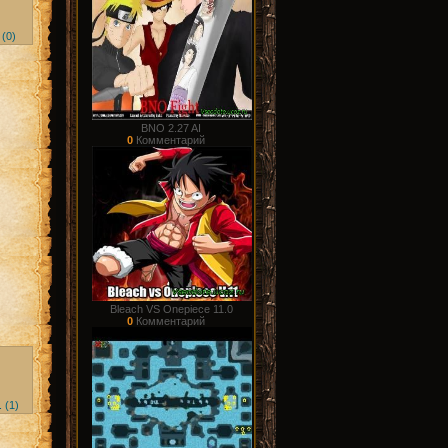
 (0)
BNO 2.27 AI
0
Комментарий
Bleach VS Onepiece 11.0
0
Комментарий
 (1)