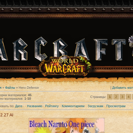
я
»
Файлы
» Hero Defense
[
Добавить ма
гории материалов
:
45
Страницы
:
1
2
3
4
но материалов
:
1-10
овать по
:
Дате
·
Названию
·
Рейтингу
·
Комментариям
·
Загрузкам
·
Просмотрам
2.27 AI