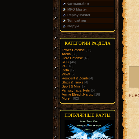
Фотоальбом
MPQ Master
Replay Master
Топ сайтов
Форум
КАТЕГОРИИ РАЗДЕЛА
Tower Defense
[65]
Arena
[56]
Hero Defense
[45]
RPG
[46]
PG
[18]
Dota
[12]
WoW
[5]
Resident & Zombi
[4]
Ships & Tanks
[4]
Sport & Mini
[17]
Vamps, Tags, Petri
[5]
Anime Bleach,Naruto
[16]
PUB
More...
[82]
ПОПУЛЯРНЫЕ КАРТЫ