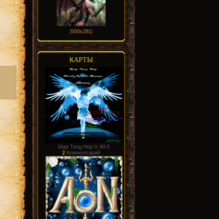
[
500x281
]
КАРТЫ
Map Tong Hop V 49.0
2
Комментарий