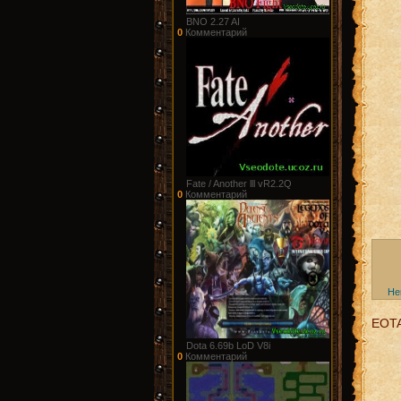
BNO 2.27 AI
0
Комментарий
Fate / Another lll vR2.2Q
0
Комментарий
He
EOT
Dota 6.69b LoD V8i
0
Комментарий