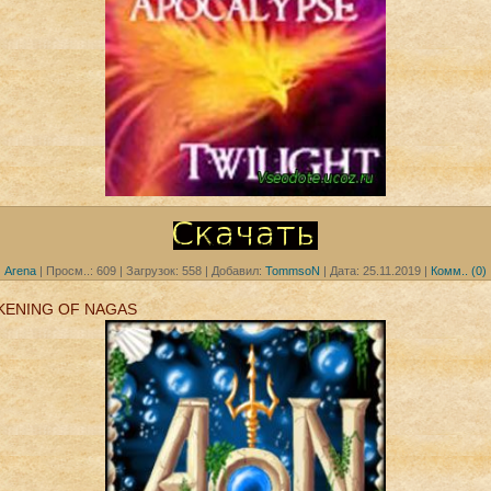
Arena
|
Просм..:
609
|
Загрузок:
558
|
Добавил:
TommsoN
|
Дата:
25.11.2019
|
Комм.. (0)
KENING OF NAGAS